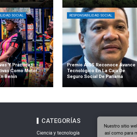
heverría
Hace 1
Mateo Ibáñez
Hace 2 semanas
ILIDAD SOCIAL
RESPONSABILIDAD SOCIAL
vas Y Prácticas
Premio AISS Reconoce Avance
tivas Como Motor
Tecnológico En La Caja De
En Benín
Seguro Social De Panamá
raín
Hace 3 semanas
Mateo Ibáñez
Hace 3 semanas
CATEGORÍAS
Nuestro sitio we
Ciencia y tecnología
así como para m