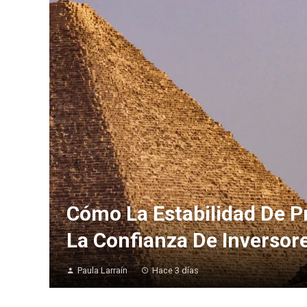
Cómo La Estabilidad De P
La Confianza De Inversor
Paula Larraín
Hace 3 días