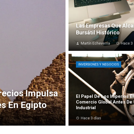
Las Empresas Que Alca
Bursátil Histórico
Martín Echeverría
Hace 3 
INVERSIONES Y NEGOCIOS
recios Impulsa
El Papel De Los Imperios En
Comercio Global Antes De 
es En Egipto
Industrial
Hace 3 días