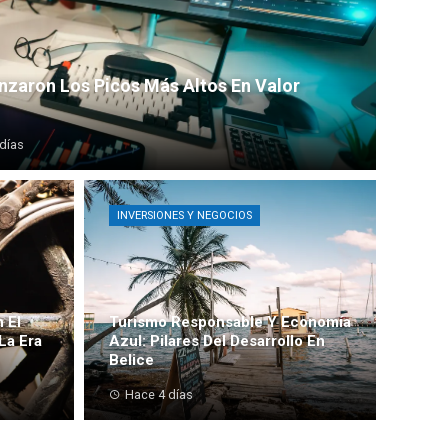
nzaron Los Picos Más Altos En Valor
días
INVERSIONES Y NEGOCIOS
 El
Turismo Responsable Y Economía
La Era
Azul: Pilares Del Desarrollo En
Belice
Hace 4 días