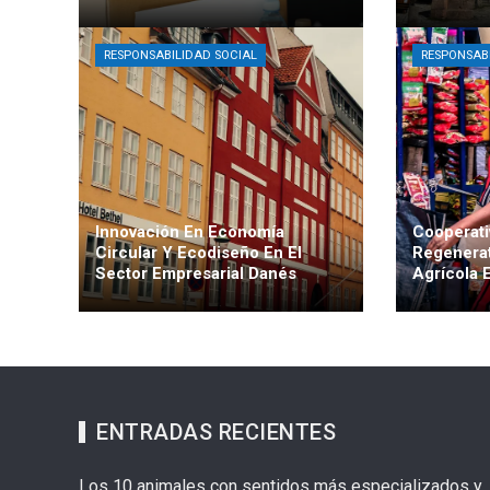
Claudia Figueira
Hace 3 días
Martín Ec
semana
RESPONSABILIDAD SOCIAL
RESPONSAB
Innovación En Economía
Cooperati
Circular Y Ecodiseño En El
Regenera
Sector Empresarial Danés
Agrícola 
Martín Echeverría
Hace 3
Paula Lar
semanas
ENTRADAS RECIENTES
Los 10 animales con sentidos más especializados y