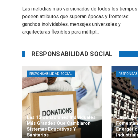
Las melodías más versionadas de todos los tiempos
poseen atributos que superan épocas y fronteras:
ganchos inolvidables, mensajes universales y
arquitecturas flexibles para múltipl...
RESPONSABILIDAD SOCIAL
RESPONSABILIDAD SOCIAL
RESPONSAB
Las 15 Donaciones Individuales
Casos De 
Más Grandes Que Cambiaron
Fomentan 
Sistemas Educativos Y
Energétic
Sanitarios
Industrial