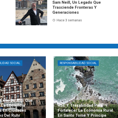
Sam Neill, Un Legado Que
Trasciende Fronteras Y
Generaciones
Hace 3 semanas
ILIDAD SOCIAL
RESPONSABILIDAD SOCIAL
Éxito De RSE Que
La Eficiencia
RSE Y Trazabilidad Para
a En Ciudades
Fortalecer La Economía Rural
es Del Ruhr
En Santo Tomé Y Príncipe