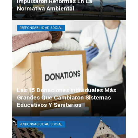
Impulsaron Reformas En La
Normativa Ambiental
Mateo Ibáñez
Hace 3 días
RESPONSABILIDAD SOCIAL
Las 15 Donaciones Individuales Más
Grandes Que Cambiaron Sistemas
Educativos Y Sanitarios
Claudia Figueira
Hace 4 días
RESPONSABILIDAD SOCIAL