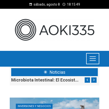
sábado, agosto 8
18:15:50
Noticias
Cómo Fortalecer La Infraestructura Para Apoyar La Diversificación Económica En Argelia
Microbiota Intestinal: El Ecosistema Vital Dentro De Tu Cuerpo
INVERSIONES Y NEGOCIOS