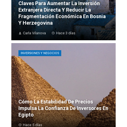
Claves Para Aumentar La Inversión
Extranjera Directa Y Reducir La
Fragmentación Económica En Bosnia
Y Herzegovina
Carla Vilanova
Hace 3 días
INVERSIONES Y NEGOCIOS
Cómo La Estabilidad De Precios
Impulsa La Confianza De Inversores En
Egipto
Hace 5 días