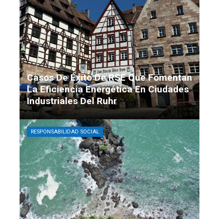
Casos De Éxito De RSE Que Fomentan
La Eficiencia Energética En Ciudades
Industriales Del Ruhr
Martín Echeverría
Hace 1 semana
RESPONSABILIDAD SOCIAL