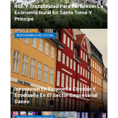
RSE Y Trazabilidad Para Fortalecer La
Economía Rural En Santo Tomé Y
Príncipe
Mateo Ibáñez
Hace 2 semanas
RESPONSABILIDAD SOCIAL
Innovación En Economía Circular Y
Ecodiseño En El Sector Empresarial
Danés
Martín Echeverría
Hace 3 semanas