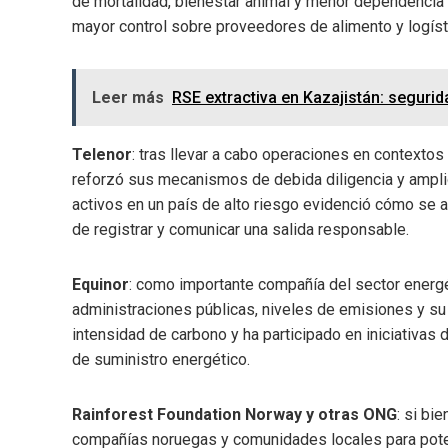
de mortalidad, bienestar animal y menor dependencia d
mayor control sobre proveedores de alimento y logíst
Leer más
RSE extractiva en Kazajistán: seguri
Telenor
: tras llevar a cabo operaciones en contexto
reforzó sus mecanismos de debida diligencia y ampli
activos en un país de alto riesgo evidenció cómo se ap
de registrar y comunicar una salida responsable.
Equinor
: como importante compañía del sector energé
administraciones públicas, niveles de emisiones y su 
intensidad de carbono y ha participado en iniciativas 
de suministro energético.
Rainforest Foundation Norway y otras ONG
: si b
compañías noruegas y comunidades locales para poten