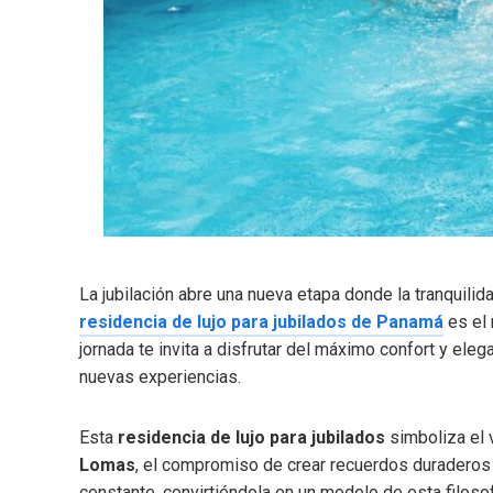
La jubilación abre una nueva etapa donde la tranquilida
residencia de lujo para jubilados de Panamá
es el 
jornada te invita a disfrutar del máximo confort y ele
nuevas experiencias.
Esta
residencia de lujo para jubilados
simboliza el 
Lomas
, el compromiso de crear recuerdos duraderos 
constante, convirtiéndola en un modelo de esta filosof