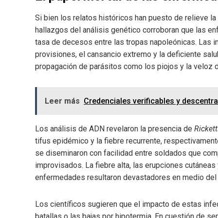
Si bien los relatos históricos han puesto de relieve la 
hallazgos del análisis genético corroboran que las e
tasa de decesos entre las tropas napoleónicas. Las in
provisiones, el cansancio extremo y la deficiente salub
propagación de parásitos como los piojos y la veloz 
Leer más
Credenciales verificables y descentral
Los análisis de ADN revelaron la presencia de
Rickett
tifus epidémico y la fiebre recurrente, respectivament
se diseminaron con facilidad entre soldados que com
improvisados. La fiebre alta, las erupciones cutáneas
enfermedades resultaron devastadores en medio del fr
Los científicos sugieren que el impacto de estas inf
batallas o las bajas por hipotermia. En cuestión de s