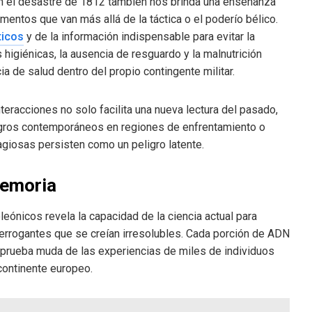
en el desastre de 1812 también nos brinda una enseñanza
ementos que van más allá de la táctica o el poderío bélico.
ticos
y de la información indispensable para evitar la
higiénicas, la ausencia de resguardo y la malnutrición
a de salud dentro del propio contingente militar.
eracciones no solo facilita una nueva lectura del pasado,
ligros contemporáneos en regiones de enfrentamiento o
giosas persisten como un peligro latente.
memoria
eónicos revela la capacidad de la ciencia actual para
nterrogantes que se creían irresolubles. Cada porción de ADN
 prueba muda de las experiencias de miles de individuos
continente europeo.