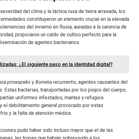
severidad del clima y la táctica rusa de tierra arrasada, los
nfermedades constituyeron un elemento crucial en la elevada
clemencias del invierno en Rusia, aunadas a la carencia de
ridad, propiciaron un caldo de cultivo perfecto para la
diseminación de agentes bacterianos.
izadas: ¿El siguiente paso en la identidad digital?
sia prowazekii
y
Borrelia recurrentis
, agentes causantes del
e. Estas bacterias, transportadas por los piojos del cuerpo,
partían uniformes infestados, mantas y refugios
 y el debilitamiento general provocado por estas
ío y la falta de atención médica.
ecciones pudo haber sido incluso mayor que el de las
emanas, las tropas que habían sobrevivido a los