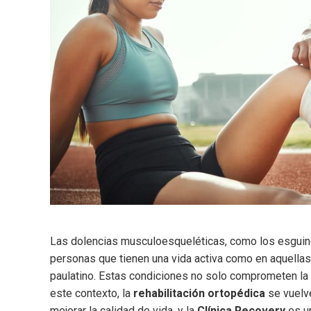
Las dolencias musculoesqueléticas, como los esguince
personas que tienen una vida activa como en aquellas
paulatino. Estas condiciones no solo comprometen la m
este contexto, la
rehabilitación ortopédica
se vuelve
mejorar la calidad de vida, y la
Clínica Recovery
es un